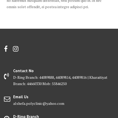
no habemus nusquam dissentias, wisi possim quo in. In nec
omnis solet offendit, ei postea integre adipisci pri.
Contact No
D-Ring Branch: 44089888, 44089814, 44089816 | Kharaitiyat
Branch: 44660330 Mob: 55846250
Email Us
alshefa.polyclinic@yahoo.com
D-Ring Branch